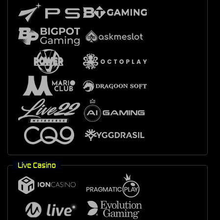
Live Casino