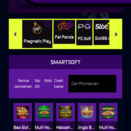
i
i
i
i
i
Facha
Fat Panda
Slot88 x PP
PG Soft
Pragmatic Play
SMARTSOFT
Semua
Top
Slots
Crash
permainan
20
Game
Bao Slot 5X
Multi Hot 100
Habesha Fortune 5
Jingle Bell Bonanza
Multi Hot 5 Deluxe