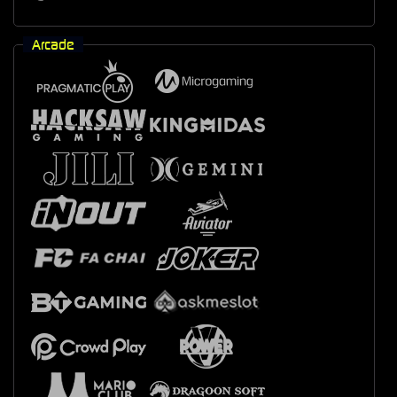
Arcade