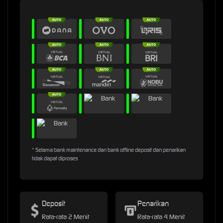
* Selama bank maintenance dan bank offline deposit dan penarikan
tidak dapat diproses
Deposit
Penarikan
Rata-rata 2 Menit
Rata-rata 4 Menit