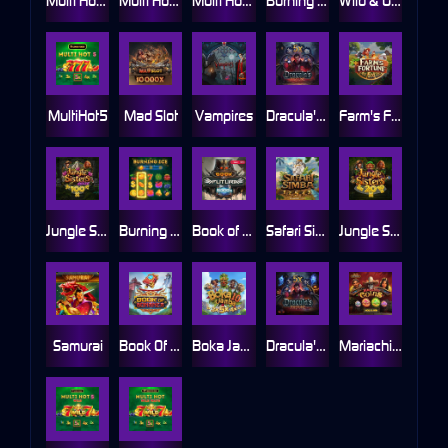
Multi Hot 20
Multi Hot 40
Multi Hot Ways
Burning Ice 40
Wild & Gods
MultiHot5
Mad Slot
Vampires
Dracula's Fortune
Farm's Fortune
Jungle Sisters Deluxe
Burning Ice
Book of Futuria
Safari Simba
Jungle Sisters
Samurai
Book Of Bonanza
Boka Jamba 10
Dracula's Fortune Halloween Edition
Mariachi Coins