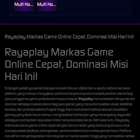
Multi Hot 5 Wild
Multi Hot Wild Ways
Rayaplay Markas Game Online Cepat, Dominasi Misi Hari Ini!
Rayaplay Markas Game
Online Cepat, Dominasi Misi
Hari Ini!
Di tengah pesatnya perkembangan industri hiburan digital dan e-sports, kebutuhan akan
platform yang mampu menyajikan performa tanpa kompromi menjadi prioritas utama bagi
para penggemar game profesional maupun kasual.
Rayaplay
memposisikan dirinya secara
dominan sebagai markas utama bagi para gamer yang menuntut kualitas visual, stabilitas
koneksi, dan profesionalisme tingkat tinggi. Kami memahami bahwa sebuah ekosistem
gaming yang ideal harus mampu menghadirkan tantangan yang merangsang daya pikir
sekaligus memberikan kepuasan instan tanpa kendala teknis. Oleh karena itu, Rayaplay
membuka arena game online cepat dengan bonus harian yang dirancang khusus untuk
mengapresiasi dedikasi, ketangkasan, serta konsistensi komunitas pemain kami. Platform
inovatif ini mengintegrasikan teknologi server berkecepatan tinggi yang memastikan setiap