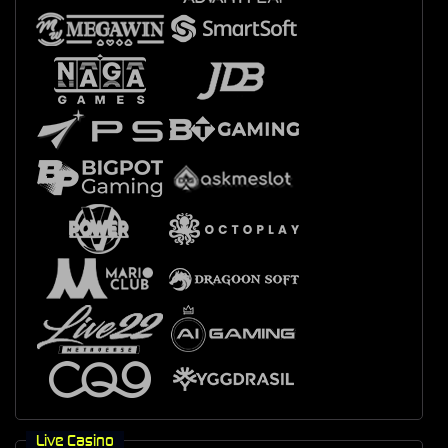
Live Casino