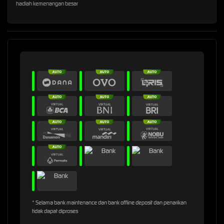
hadiah kemenangan besar
* Selama bank maintenance dan bank offline deposit dan penarikan
tidak dapat diproses