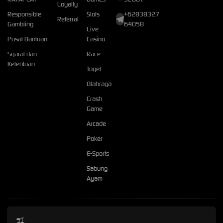
Loyalty
Responsible
Slots
+62838327
Referral
Gambling
64058
Live
Pusat Bantuan
Casino
Syarat dan
Race
Ketentuan
Togel
Olahraga
Crash
Game
Arcade
Poker
E-Sports
Sabung
Ayam