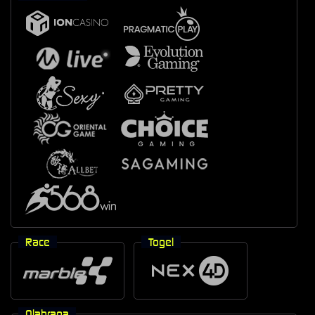
Race
Togel
Olahraga