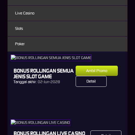
Live Casino
Slots
Poker
BONUS ROLLINGAN SEMUA
Ambil Promo
JENIS SLOT GAME
Detail
Tanggal akhir:
02-Jun-2028
BONUS ROLLINGAN LIVE CASINO