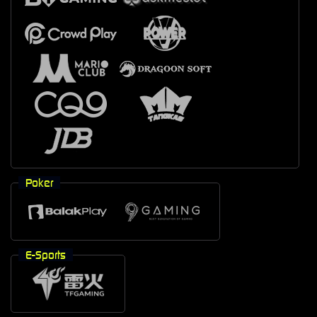
Poker
E-Sports