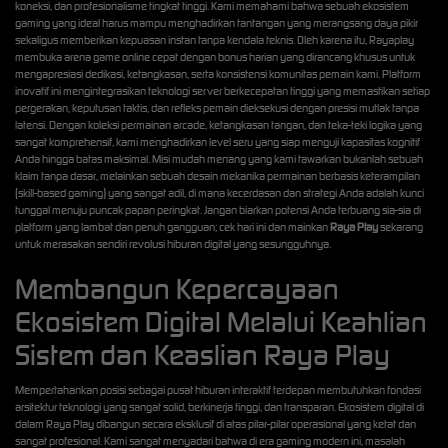
koneksi, dan profesionalisme tingkat tinggi. Kami memahami bahwa sebuah ekosistem
gaming yang ideal harus mampu menghadirkan tantangan yang merangsang daya pikir
sekaligus memberikan kepuasan instan tanpa kendala teknis. Oleh karena itu, Rayaplay
membuka arena game online cepat dengan bonus harian yang dirancang khusus untuk
mengapresiasi dedikasi, ketangkasan, serta konsistensi komunitas pemain kami. Platform
inovatif ini mengintegrasikan teknologi server berkecepatan tinggi yang memastikan setiap
pergerakan, keputusan taktis, dan refleks pemain dieksekusi dengan presisi mutlak tanpa
latensi. Dengan koleksi permainan arcade, ketangkasan tangan, dan teka-teki logika yang
sangat komprehensif, kami menghadirkan level seru yang siap menguji kapasitas kognitif
Anda hingga batas maksimal. Misi mudah menang yang kami tawarkan bukanlah sebuah
klaim tanpa dasar, melainkan sebuah desain mekanika permainan berbasis keterampilan
(skill-based gaming) yang sangat adil, di mana kecerdasan dan strategi Anda adalah kunci
tunggal menuju puncak papan peringkat. Jangan biarkan potensi Anda terbuang sia-sia di
platform yang lambat dan penuh gangguan; cek hari ini dan mainkan
Raya Play
sekarang
untuk merasakan sendiri revolusi hiburan digital yang sesungguhnya.
Membangun Kepercayaan
Ekosistem Digital Melalui Keahlian
Sistem dan Keaslian Raya Play
Mempertahankan posisi sebagai pusat hiburan interaktif terdepan membutuhkan fondasi
arsitektur teknologi yang sangat solid, berkinerja tinggi, dan transparan. Ekosistem digital di
dalam Raya Play dibangun secara eksklusif di atas pilar-pilar operasional yang ketat dan
sangat profesional. Kami sangat menyadari bahwa di era gaming modern ini, masalah